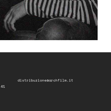
distribuzione@archfilm.it
 41