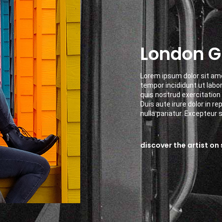
London 
Lorem ipsum dolor sit ame
tempor incididunt ut labo
quis nostrud exercitation 
Duis aute irure dolor in re
nulla pariatur. Excepteur s
discover the artist on