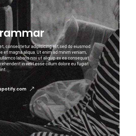
Grammar
t, consectetur adipisicing elit,sed do eiusmod
re et magna aliqua. Ut enim ad minim veniam,
ullamco laboris nisi ut aliquip ex ea consequat.
prehenderit in velit esse cillum dolore eu fugiat
int
 spotify.com