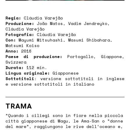
Regia:
Cláudia Varejão
Produzione:
João Matos, Vadim Jendreyko,
Cláudia Varejão
Fotografia:
Cláudia Varejão
Con:
Mayumi Mitsuhashi, Masumi Shibahara,
Matsumi Koiso
Anno:
2016
Paese di produzione:
Portogallo, Giappone,
Svizzera
Durata:
112 min.
Lingua originale:
Giapponese
Sottotitoli
: versione sottotitoli in inglese
e versione sottotitoli in italiano
TRAMA
“Quando i ciliegi sono in fiore nella piccola
città giapponese di Wagu, le Ama-San o “donne
del mare”, raggiungono le rive dell’oceano e,