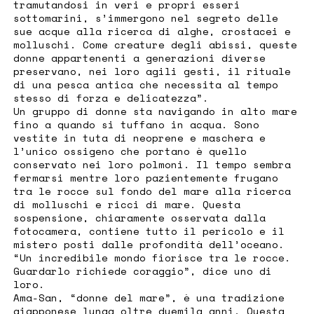
tramutandosi in veri e propri esseri
sottomarini, s’immergono nel segreto delle
sue acque alla ricerca di alghe, crostacei e
molluschi. Come creature degli abissi, queste
donne appartenenti a generazioni diverse
preservano, nei loro agili gesti, il rituale
di una pesca antica che necessita al tempo
stesso di forza e delicatezza”.
Un gruppo di donne sta navigando in alto mare
fino a quando si tuffano in acqua. Sono
vestite in tuta di neoprene e maschera e
l’unico ossigeno che portano è quello
conservato nei loro polmoni. Il tempo sembra
fermarsi mentre loro pazientemente frugano
tra le rocce sul fondo del mare alla ricerca
di molluschi e ricci di mare. Questa
sospensione, chiaramente osservata dalla
fotocamera, contiene tutto il pericolo e il
mistero posti dalle profondità dell’oceano.
“Un incredibile mondo fiorisce tra le rocce.
Guardarlo richiede coraggio”, dice uno di
loro.
Ama-San, “donne del mare”, è una tradizione
giapponese lunga oltre duemila anni. Questa